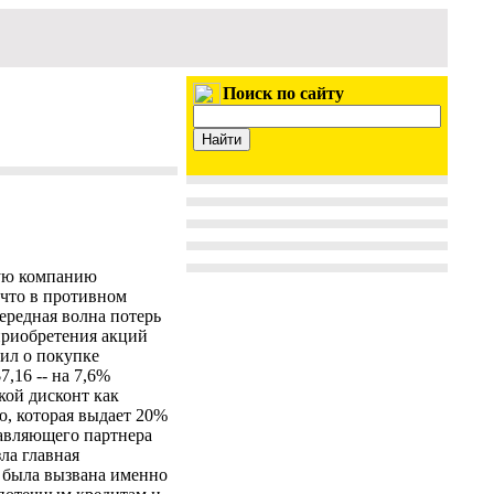
Поиск по сайту
ную компанию
 что в противном
ередная волна потерь
приобретения акций
ил о покупке
,16 -- на 7,6%
кой дисконт как
, которая выдает 20%
равляющего партнера
ла главная
а была вызвана именно