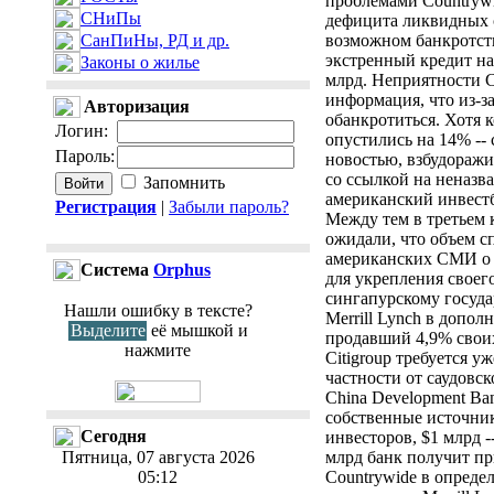
проблемами Countrywid
СНиПы
дефицита ликвидных с
СанПиНы, РД и др.
возможном банкротств
экстренный кредит на 
Законы о жилье
млрд. Неприятности C
информация, что из-з
Авторизация
обанкротиться. Хотя к
Логин
:
опустились на 14% -- 
Пароль
:
новостью, взбудоражи
со ссылкой на неназ
Запомнить
американский инвестб
Регистрация
|
Забыли пароль?
Между тем в третьем к
ожидали, что объем с
американских СМИ о т
Cистема
Orphus
для укрепления своег
сингапурскому госуда
Нашли ошибку в тексте?
Merrill Lynch в допол
Выделите
её мышкой и
продавший 4,9% своих 
нажмите
Citigroup требуется у
частности от саудовск
China Development Ban
собственные источники
Сегодня
инвесторов, $1 млрд -
Пятница, 07 августа 2026
млрд банк получит п
05:12
Countrywide в опреде