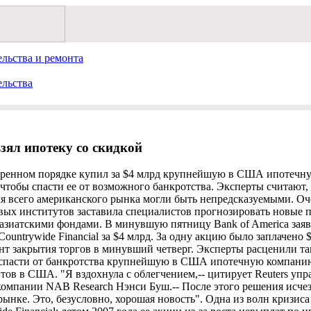
льства и ремонта
ельства
взял ипотеку со скидкой
кстренном порядке купил за $4 млрд крупнейшую в США ипотеч
, чтобы спасти ее от возможного банкротства. Эксперты считают,
ля всего американского рынка могли быть непредсказуемыми. Оч
ых институтов заставила специалистов прогнозировать новые 
азиатскими фондами. В минувшую пятницу Bank of America заяв
untrywide Financial за $4 млрд. За одну акцию было заплачено $7
т закрытия торгов в минувший четверг. Эксперты расценили та
спасти от банкротства крупнейшую в США ипотечную компанию
тов в США. "Я вздохнула с облегчением,-- цитирует Reuters уп
омпании NAB Research Нэнси Буш.-- После этого решения исчез
рынке. Это, безусловно, хорошая новость". Одна из волн кризис