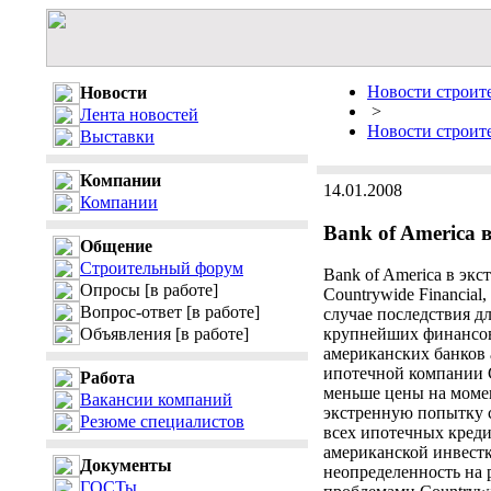
Новости строите
Новости
>
Лента новостей
Новости строит
Выставки
Компании
14.01.2008
Компании
Bank of America 
Общение
Строительный форум
Bank of America в э
Опросы
[в работе]
Countrywide Financial
Вопрос-ответ
[в работе]
случае последствия д
Объявления
[в работе]
крупнейших финансов
американских банков 
ипотечной компании Co
Работа
меньше цены на момен
Вакансии компаний
экстренную попытку 
Резюме специалистов
всех ипотечных креди
американской инвестк
Документы
неопределенность на 
ГОСТы