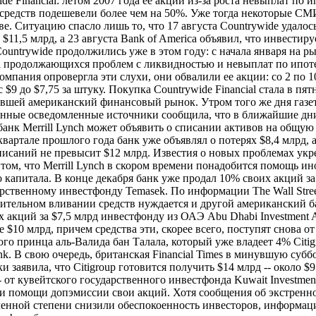
e Financial: летом 2007 года ее акции из-за роста невыплат по
редств подешевели более чем на 50%. Уже тогда некоторые СМ
е. Ситуацию спасло лишь то, что 17 августа Countrywide удалос
$11,5 млрд, а 23 августа Bank of America объявил, что инвестир
ountrywide продолжились уже в этом году: с начала января на р
а продолжающихся проблем с ликвидностью и невыплат по ипот
омпания опровергла эти слухи, они обвалили ее акции: со 2 по 1
с $9 до $7,75 за штуку. Покупка Countrywide Financial стала в п
вшей американский финансовый рынок. Утром того же дня газет
ванные осведомленные источники сообщила, что в ближайшие д
анк Merrill Lynch может объявить о списании активов на общую
вартале прошлого года банк уже объявлял о потерях $8,4 млрд, 
писаний не превысит $12 млрд. Известия о новых проблемах ук
ом, что Merrill Lynch в скором времени понадобится помощь и
о капитала. В конце декабря банк уже продал 10% своих акций за
рственному инвестфонду Temasek. По информации The Wall Stree
нительном вливании средств нуждается и другой американский бан
акций за $7,5 млрд инвестфонду из ОАЭ Abu Dhabi Investment Au
же $10 млрд, причем средства эти, скорее всего, поступят снова о
ого принца аль-Валида бан Талала, который уже владеет 4% Citig
k. В свою очередь, британская Financial Times в минувшую субб
 заявила, что Citigroup готовится получить $14 млрд -- около $
- от кувейтского государственного инвестфонда Kuwait Investment 
ри помощи допэмиссии свои акций. Хотя сообщения об экстренн
ленной степени снизили обеспокоенность инвесторов, информа