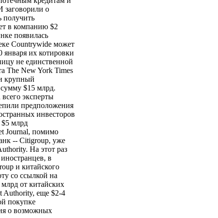
 ипотечным кредитам и
И заговорили о
ь получить
ует в компанию $2
ынке появилась
еке Countrywide может
0 января их котировки
ятницу не единственной
а The New York Times
ни крупный
 сумму $15 млрд.
а всего эксперты
репили предположения
ностранных инвесторов
 $5 млрд
t Journal, помимо
к -- Citigroup, уже
thority. На этот раз
т иностранцев, в
roup и китайского
оту со ссылкой на
9 млрд от китайских
Authority, еще $2-4
ой покупке
ция о возможных