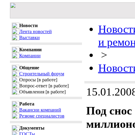
Новости
Новости
Лента новостей
Выставки
и ремо
Компании
>
Компании
Новости
Общение
Строительный форум
Опросы
[в работе]
Вопрос-ответ
[в работе]
15.01.200
Объявления
[в работе]
Работа
Под снос
Вакансии компаний
Резюме специалистов
миллион
Документы
ГОСТы