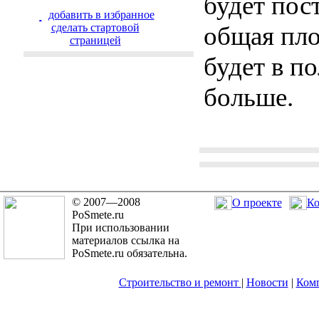
будет пос
добавить в избранное
cделать стартовой
общая пло
страницей
будет в по
больше.
© 2007—2008
О проекте
Ко
PoSmete.ru
При использовании
материалов ссылка на
PoSmete.ru обязательна.
Строительство и ремонт
|
Новости
|
Ком