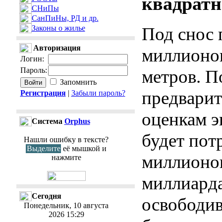
квадратн
СНиПы
СанПиНы, РД и др.
Законы о жилье
Под снос 
Авторизация
миллионо
Логин
:
Пароль
:
метров. П
Запомнить
предвари
Регистрация
|
Забыли пароль?
оценкам э
Cистема
Orphus
будет пот
Нашли ошибку в тексте?
Выделите
её мышкой и
миллионов
нажмите
миллиарда
Сегодня
освободи
Понедельник, 10 августа
2026 15:29